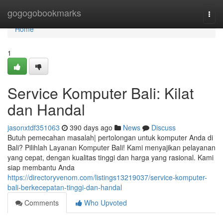
Home
gogogobookmarks
Togg
navi
Home
1
Service Komputer Bali: Kilat
dan Handal
jasonxtdf351063
390 days ago
News
Discuss
Butuh pemecahan masalah| pertolongan untuk komputer Anda di
Bali? Pilihlah Layanan Komputer Bali! Kami menyajikan pelayanan
yang cepat, dengan kualitas tinggi dan harga yang rasional. Kami
siap membantu Anda
https://directoryvenom.com/listings13219037/service-komputer-
bali-berkecepatan-tinggi-dan-handal
Comments
Who Upvoted