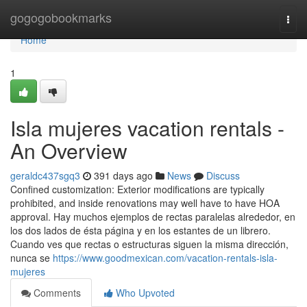
Home
gogogobookmarks
Togg
navi
Home
1
Isla mujeres vacation rentals -
An Overview
geraldc437sgq3
391 days ago
News
Discuss
Confined customization: Exterior modifications are typically
prohibited, and inside renovations may well have to have HOA
approval. Hay muchos ejemplos de rectas paralelas alrededor, en
los dos lados de ésta página y en los estantes de un librero.
Cuando ves que rectas o estructuras siguen la misma dirección,
nunca se
https://www.goodmexican.com/vacation-rentals-isla-
mujeres
Comments
Who Upvoted