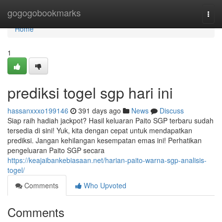
Home
gogogobookmarks
Togg
navi
Home
1
prediksi togel sgp hari ini
hassanxxxo199146
391 days ago
News
Discuss
Siap raih hadiah jackpot? Hasil keluaran Paito SGP terbaru sudah
tersedia di sini! Yuk, kita dengan cepat untuk mendapatkan
prediksi. Jangan kehilangan kesempatan emas ini! Perhatikan
pengeluaran Paito SGP secara
https://keajaibankebiasaan.net/harian-paito-warna-sgp-analisis-
togel/
Comments
Who Upvoted
Comments