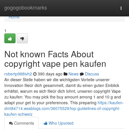
Home
gogogobookmarks
Togg
navi
Home
1
Not known Facts About
copyright vape pen kaufen
robertp988ivh2
390 days ago
News
Discuss
An dieser Stelle haben wir die wichtigsten Vorteile unserer
Innovation fileür dich gesammelt, damit du einen guten Einblick
erhältst, warum es sich fileür dich lohnt, unseren copyright Vape
zu kaufen: You may pick the buy amount among 1 and 10 g and
adapt your get to your preferences. This preparing
https://kaufen-
dmt84714.wssblogs.com/36075529/top-guidelines-of-copyright-
kaufen-schweiz
Comments
Who Upvoted