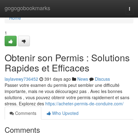
Home
gogogobookmarks
Togg
navi
Home
1
Obtenir son Permis : Solutions
Rapides et Efficaces
laylavewy736452
391 days ago
News
Discuss
Passer votre examen du permis peut sembler une difficulté
importante, mais ne vous découragez pas . Avec les bonnes
solutions , vous pouvez obtenir votre permis rapidement et sans
stress. Explorez des
https://acheter-permis-de-conduire.com/
Comments
Who Upvoted
Comments