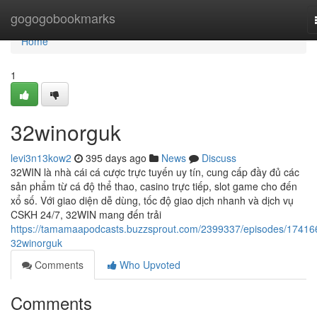
Home
gogogobookmarks
Home
1
32winorguk
levi3n13kow2
395 days ago
News
Discuss
32WIN là nhà cái cá cược trực tuyến uy tín, cung cấp đầy đủ các
sản phẩm từ cá độ thể thao, casino trực tiếp, slot game cho đến
xổ số. Với giao diện dễ dùng, tốc độ giao dịch nhanh và dịch vụ
CSKH 24/7, 32WIN mang đến trải
https://tamamaapodcasts.buzzsprout.com/2399337/episodes/17416
32winorguk
Comments
Who Upvoted
Comments