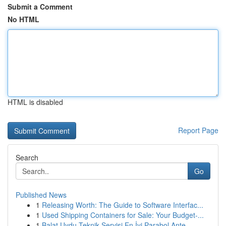
Submit a Comment
No HTML
HTML is disabled
Report Page
Search
Go
Published News
1
Releasing Worth: The Guide to Software Interfac...
1
Used Shipping Containers for Sale: Your Budget-...
1
Balat Uydu Teknik Servisi En İyi Parabol Ante...