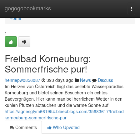
Home
gogogobookmarks
Togg
navi
Home
1
Freibad Korneuburg:
Sommerfrische pur!
henriepwo856087
393 days ago
News
Discuss
Im Herzen von Österreich liegt das beliebte Wasserparadies
Korneuburg und bietet seinen Besuchern ein echtes
Badvergnügen. Hier kann man bei herrlichem Wetter in den
kühlen Pfützen abtauchen und die warme Sonne auf
https://agnesgtym661954.bleepblogs.com/35683617/freibad-
korneuburg-sommerfrische-pur
Comments
Who Upvoted