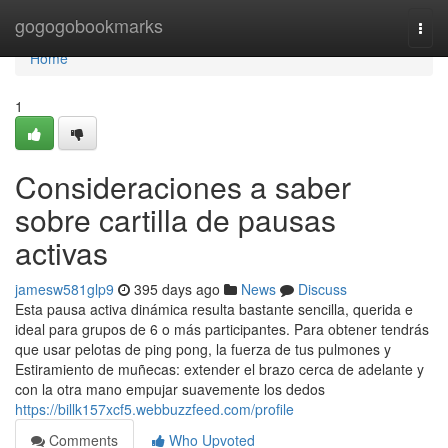
Home
gogogobookmarks
Togg
navi
Home
1
Consideraciones a saber
sobre cartilla de pausas
activas
jamesw581glp9
395 days ago
News
Discuss
Esta pausa activa dinámica resulta bastante sencilla, querida e
ideal para grupos de 6 o más participantes. Para obtener tendrás
que usar pelotas de ping pong, la fuerza de tus pulmones y
Estiramiento de muñecas: extender el brazo cerca de adelante y
con la otra mano empujar suavemente los dedos
https://billk157xcf5.webbuzzfeed.com/profile
Comments
Who Upvoted