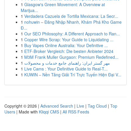
1
Glasgow's Green Movement: A Overview at
Marijua...
1
Verdadera Cazuela de Tortilla Mexicana: La Secr...
1
nohuwin – Đăng Nhập Nhanh, Khám Phá Kho Game
Đ...
1
Our SEO Philosophy: A Different Approach to Ran...
1
Copper Wire Scrap: Your Guide to Liquidating ...
1
Buy Vapes Online Australia: Your Definitive ...
1
ETF-Broker Vergleich: Die besten Anbieter 2024
1
M3M Frank Muller Gurgaon: Premium Redefined...
1
مهر گستر ایران: راهنمای جامع خدمات و محصولات
1
Live Cams : Your Definitive Guide to Real-T...
1
KUWIN – Nền Tảng Giải Trí Trực Tuyến Hiện Đại V...
Copyright © 2026 |
Advanced Search
|
Live
|
Tag Cloud
|
Top
Users
| Made with
Kliqqi CMS
|
All RSS Feeds