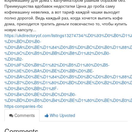
кофемашину для дома с капучинатором равным образом без.
Преимущества вдобавок недостатки Цена до гроба саму
кофемашину невелика, а вот тариф каждой чашки выходит
полно дорогой. Ведь каждый раз, когда хочется выпить кофе
дома, приходится тратить деньги повсечастно то, чтобы купить
новую капсулу...
https://ukdirectoryof.com/listings13274734/%D0%93%D0%
%D0%BD%D0%B0-
%D0%BA%D0%BE%D1%84%D0%B5%D0%BC%D0%B0%D1%88%D
%D0%9C%D0%B5%D0%BB%D0%B8%D1%82%D0%B0-
%D0%B2-
%D0%9F%D0%B8%D1%82%D0%B5%D1%80%D0%B5-
%D0%9E%D0%BA%D0%BE%D0%BB%D0%BE-
%D0%BA%D0%BE%D1%84%D0%B5%D0%BC%D0%B0%D1%88%D
%D0%B7%D0%B5%D1%80%D0%BD%D0%BE%D0%B2%D0%B0%D
%D0%B4%D0%BB%D1%8F-
%D0%B4%D0%BE%D0%BC%D0%B0-
%D0%BD%D0%B5%D0%B4%D0%BE%D1%80%D0%BE%D0%B3%D
https-companies-rbc
Comments
Who Upvoted
Comments