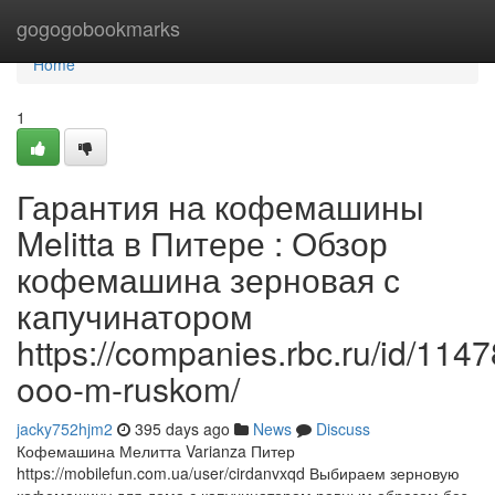
Home
gogogobookmarks
Home
1
Гарантия на кофемашины
Melitta в Питере : Обзор
кофемашина зерновая с
капучинатором
https://companies.rbc.ru/id/11
ooo-m-ruskom/
jacky752hjm2
395 days ago
News
Discuss
Кофемашина Мелитта Varianza Питер
https://mobilefun.com.ua/user/cirdanvxqd Выбираем зерновую