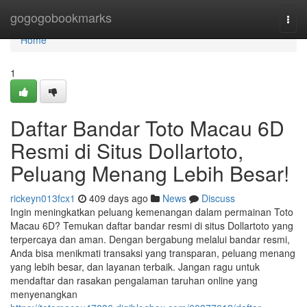
Home
gogogobookmarks
Togg
navi
Home
1
Daftar Bandar Toto Macau 6D
Resmi di Situs Dollartoto,
Peluang Menang Lebih Besar!
rickeyn013fcx1
409 days ago
News
Discuss
Ingin meningkatkan peluang kemenangan dalam permainan Toto
Macau 6D? Temukan daftar bandar resmi di situs Dollartoto yang
terpercaya dan aman. Dengan bergabung melalui bandar resmi,
Anda bisa menikmati transaksi yang transparan, peluang menang
yang lebih besar, dan layanan terbaik. Jangan ragu untuk
mendaftar dan rasakan pengalaman taruhan online yang
menyenangkan