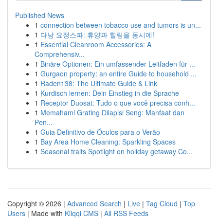
Published News
1
connection between tobacco use and tumors is un...
1
다낭 요정스파: 휴양과 힐링을 동시에!
1
Essential Cleanroom Accessories: A
Comprehensiv...
1
Binäre Optionen: Ein umfassender Leitfaden für ...
1
Gurgaon property: an entire Guide to household ...
1
Raden138: The Ultimate Guide & Link
1
Kurdisch lernen: Dein Einstieg in die Sprache
1
Receptor Duosat: Tudo o que você precisa conh...
1
Memahami Grating Dilapisi Seng: Manfaat dan
Pen...
1
Guia Definitivo de Óculos para o Verão
1
Bay Area Home Cleaning: Sparkling Spaces
1
Seasonal traits Spotlight on holiday getaway Co...
Copyright © 2026 |
Advanced Search
|
Live
|
Tag Cloud
|
Top
Users
| Made with
Kliqqi CMS
|
All RSS Feeds