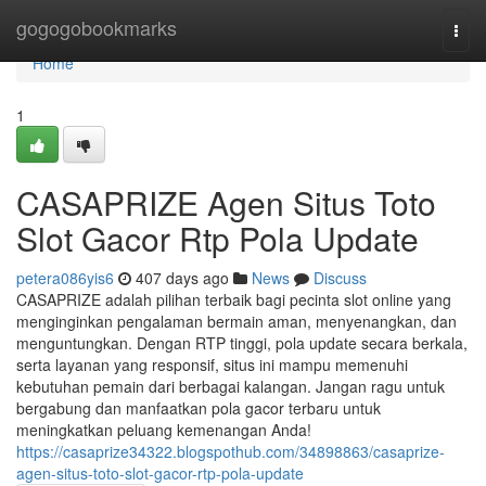
Home
gogogobookmarks
Togg
navi
Home
1
CASAPRIZE Agen Situs Toto
Slot Gacor Rtp Pola Update
petera086yis6
407 days ago
News
Discuss
CASAPRIZE adalah pilihan terbaik bagi pecinta slot online yang
menginginkan pengalaman bermain aman, menyenangkan, dan
menguntungkan. Dengan RTP tinggi, pola update secara berkala,
serta layanan yang responsif, situs ini mampu memenuhi
kebutuhan pemain dari berbagai kalangan. Jangan ragu untuk
bergabung dan manfaatkan pola gacor terbaru untuk
meningkatkan peluang kemenangan Anda!
https://casaprize34322.blogspothub.com/34898863/casaprize-
agen-situs-toto-slot-gacor-rtp-pola-update