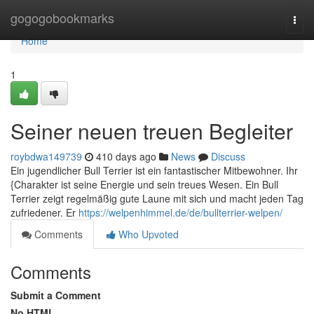
Home
gogogobookmarks
Togg
navi
Home
1
Seiner neuen treuen Begleiter
roybdwa149739
410 days ago
News
Discuss
Ein jugendlicher Bull Terrier ist ein fantastischer Mitbewohner. Ihr
{Charakter ist seine Energie und sein treues Wesen. Ein Bull
Terrier zeigt regelmäßig gute Laune mit sich und macht jeden Tag
zufriedener. Er
https://welpenhimmel.de/de/bullterrier-welpen/
Comments
Who Upvoted
Comments
Submit a Comment
No HTML