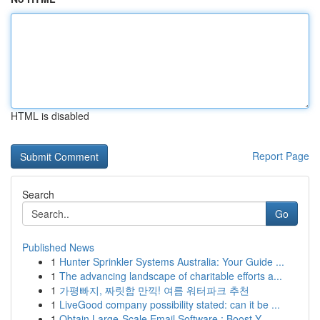
HTML is disabled
Report Page
Search
Go
Published News
1
Hunter Sprinkler Systems Australia: Your Guide ...
1
The advancing landscape of charitable efforts a...
1
가평빠지, 짜릿함 만끽! 여름 워터파크 추천
1
LiveGood company possibility stated: can it be ...
1
Obtain Large-Scale Email Software : Boost Y...