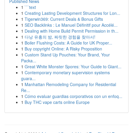
Published News
1
```text
1
Creating Lasting Development Structures for Lon...
1
Tigerwin369: Current Deals & Bonus Gifts
1
SEO Backlinks : Le Manuel Définitif pour Accélé...
1
Dealing with Home Build Permit Permission in th...
1
다낭 유흥의 밤, 짜릿한 경험을 찾아서!
1
Boiler Flushing Costs: A Guide for UK Proper...
1
Buy copyright Online: A Risky Proposition
1
Custom Stand Up Pouches: Your Brand, Your
Packa...
1
Great White Monster Spores: Your Guide to Giant...
1
Contemporary monetary supervision systems
guara...
1
Manhattan Remodeling Company for Residential
Re...
1
Cómo evaluar guardias corporativos con un enfoq...
1
Buy THC vape carts online Europe