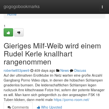
Home
gogogobookmarks
Togg
navi
Home
1
Gieriges Milf-Weib wird einem
Rudel Kerle knallhart
rangenommen
robertw853pwe9
409 days ago
News
Discuss
Auf der ultimativen Erotiktube im Netz warten eine große Anzahl
Gangbang Porno Video clips, in denen die hübschen Schlampen
gnadenlos bumsen. Die leidenschaftlichen Schlampen legen
ruckzuck ihre klitschnasse Fotze frei, sofern der potente Manager
es will. Man kann sich gelegentlich zu den angesagten FSK 18
Tuben klicken, dann merkt male
https://porno-room.net/
Comments
Who Upvoted