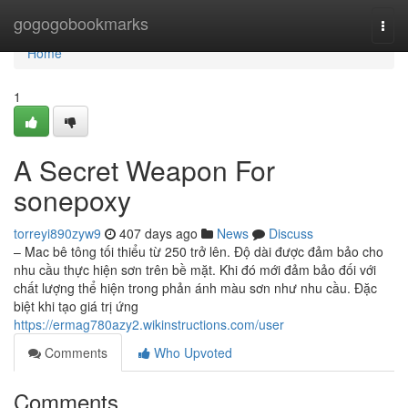
Home
gogogobookmarks
Togg
navi
Home
1
A Secret Weapon For
sonepoxy
torreyi890zyw9
407 days ago
News
Discuss
– Mac bê tông tối thiểu từ 250 trở lên. Độ dài được đảm bảo cho
nhu cầu thực hiện sơn trên bề mặt. Khi đó mới đảm bảo đối với
chất lượng thể hiện trong phản ánh màu sơn như nhu cầu. Đặc
biệt khi tạo giá trị ứng
https://ermag780azy2.wikinstructions.com/user
Comments
Who Upvoted
Comments