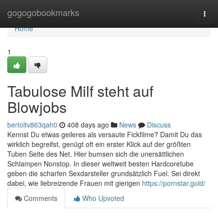
Home
gogogobookmarks
Togg
navi
Home
1
Tabulose Milf steht auf
Blowjobs
bertoltv863qah0
408 days ago
News
Discuss
Kennst Du etwas geileres als versaute Fickfilme? Damit Du das
wirklich begreifst, genügt oft ein erster Klick auf der größten
Tuben Seite des Net. Hier bumsen sich die unersättlichen
Schlampen Nonstop. In dieser weltweit besten Hardcoretube
geben die scharfen Sexdarsteller grundsätzlich Fuel. Sei direkt
dabei, wie liebreizende Frauen mit gierigen
https://pornstar.gold/
Comments
Who Upvoted