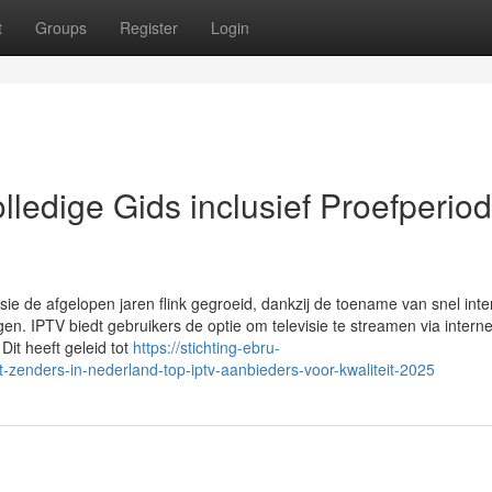
t
Groups
Register
Login
lledige Gids inclusief Proefperio
visie de afgelopen jaren flink gegroeid, dankzij de toename van snel inte
en. IPTV biedt gebruikers de optie om televisie te streamen via internet
 Dit heeft geleid tot
https://stichting-ebru-
enders-in-nederland-top-iptv-aanbieders-voor-kwaliteit-2025