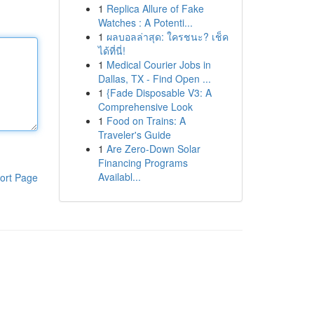
1
Replica Allure of Fake
Watches : A Potenti...
1
ผลบอลล่าสุด: ใครชนะ? เช็ค
ได้ที่นี่!
1
Medical Courier Jobs in
Dallas, TX - Find Open ...
1
{Fade Disposable V3: A
Comprehensive Look
1
Food on Trains: A
Traveler's Guide
1
Are Zero-Down Solar
Financing Programs
Availabl...
ort Page