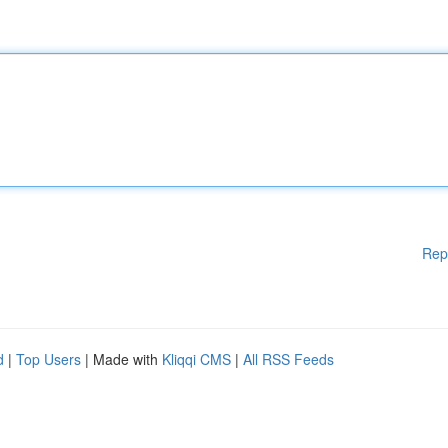
Rep
d
|
Top Users
| Made with
Kliqqi CMS
|
All RSS Feeds