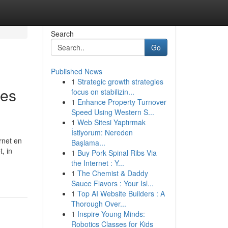
Search
Go
Published News
1
Strategic growth strategies
des
focus on stabilizin...
1
Enhance Property Turnover
Speed Using Western S...
1
Web Sitesi Yaptırmak
İstiyorum: Nereden
rnet en
Başlama...
, in
1
Buy Pork Spinal Ribs Via
the Internet : Y...
1
The Chemist & Daddy
Sauce Flavors : Your Isl...
1
Top AI Website Builders : A
Thorough Over...
1
Inspire Young Minds:
Robotics Classes for Kids