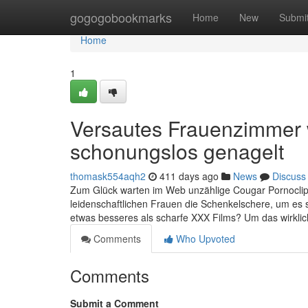
Home
gogogobookmarks
Home
New
Submi
Home
1
Versautes Frauenzimmer w
schonungslos genagelt
thomask554aqh2
411 days ago
News
Discuss
Zum Glück warten im Web unzählige Cougar Pornoclips
leidenschaftlichen Frauen die Schenkelschere, um es 
etwas besseres als scharfe XXX Films? Um das wirklich
Comments
Who Upvoted
Comments
Submit a Comment