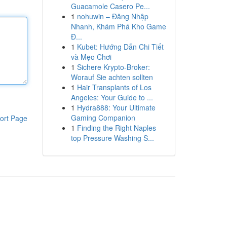
Guacamole Casero Pe...
1
nohuwin – Đăng Nhập
Nhanh, Khám Phá Kho Game
Đ...
1
Kubet: Hướng Dẫn Chi Tiết
và Mẹo Chơi
1
Sichere Krypto-Broker:
Worauf Sie achten sollten
1
Hair Transplants of Los
Angeles: Your Guide to ...
1
Hydra888: Your Ultimate
Gaming Companion
ort Page
1
Finding the Right Naples
top Pressure Washing S...