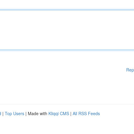
Rep
d
|
Top Users
| Made with
Kliqqi CMS
|
All RSS Feeds