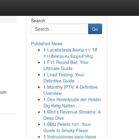
Search
Go
Published News
1
Lucabetasia ติดต่อเรา: วิธี
การติดต่อและข้อมูลสำคัญ
1
F11 Round Bar: Your
Ultimate Guide
1
Load Testing: Your
Definitive Guide
1
Monthly IPTV: A Definitive
kaum
Overview
1
Den Hovedpude der Holder
Dig Kølig Natten ...
1
Mint's Revenue Streams: A
Deep Dive
1
BBQ Pellets 101: Your
Guide to Smoky Flavor
1
Instrucciones para Hacer