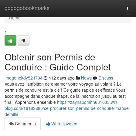
Home
gogogobookmarks
Togg
navi
Home
1
Obtenir son Permis de
Conduire : Guide Complet
imogenekdy524704
412 days ago
News
Discuss
Vous avez l'ambition de entamer votre voyage au volant ? Le
permis de conduire est la clé ! Ce guide rapide et efficace vous
accompagne dans chaque étape, de la inscription jusqu'au test
final. Apprenons ensemble
https://zaynabqmhh681635.win-
blog.com/16182685/se-procurer-son-permis-de-conduire-manuel-
détaillé
Comments
Who Upvoted