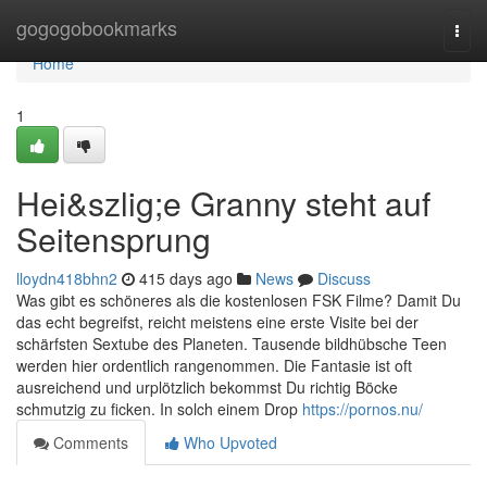
Home
gogogobookmarks
Togg
navi
Home
1
Hei&szlig;e Granny steht auf
Seitensprung
lloydn418bhn2
415 days ago
News
Discuss
Was gibt es schöneres als die kostenlosen FSK Filme? Damit Du
das echt begreifst, reicht meistens eine erste Visite bei der
schärfsten Sextube des Planeten. Tausende bildhübsche Teen
werden hier ordentlich rangenommen. Die Fantasie ist oft
ausreichend und urplötzlich bekommst Du richtig Böcke
schmutzig zu ficken. In solch einem Drop
https://pornos.nu/
Comments
Who Upvoted