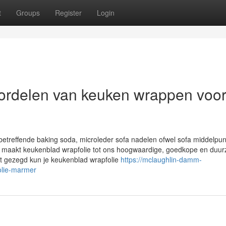
t
Groups
Register
Login
ordelen van keuken wrappen voor
etreffende baking soda, microleder sofa nadelen ofwel sofa middelpun
et maakt keukenblad wrapfolie tot ons hoogwaardige, goedkope en duu
t gezegd kun je keukenblad wrapfolie
https://mclaughlin-damm-
olie-marmer