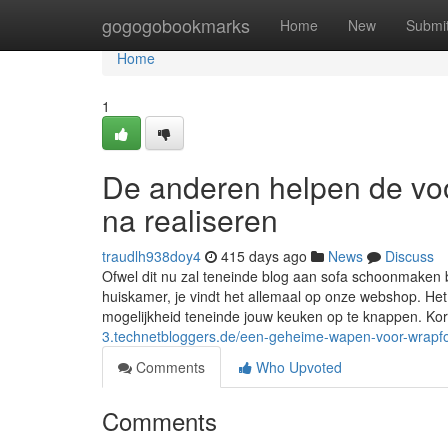
Home
gogogobookmarks
Home
New
Submi
Home
1
De anderen helpen de vo
na realiseren
traudlh938doy4
415 days ago
News
Discuss
Ofwel dit nu zal teneinde blog aan sofa schoonmaken b
huiskamer, je vindt het allemaal op onze webshop. H
mogelijkheid teneinde jouw keuken op te knappen. Kor
3.technetbloggers.de/een-geheime-wapen-voor-wrapf
Comments
Who Upvoted
Comments