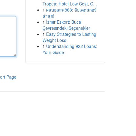
Tropea: Hotel Low Cost, C...
1
ผลบอลสด888: อัปเดตสกอร์
ล่าสุด!
1
İzmir Eskort: Buca
Çevresindeki Seçenekler
1
Easy Strategies to Lasting
Weight Loss
1
Understanding 922 Loans:
Your Guide
ort Page