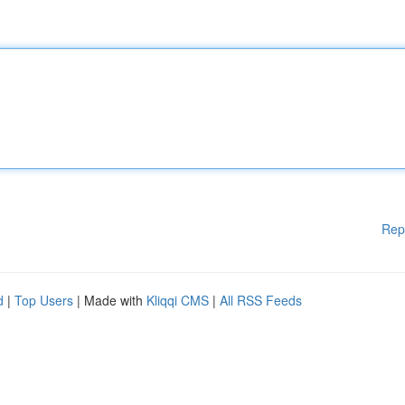
Rep
d
|
Top Users
| Made with
Kliqqi CMS
|
All RSS Feeds