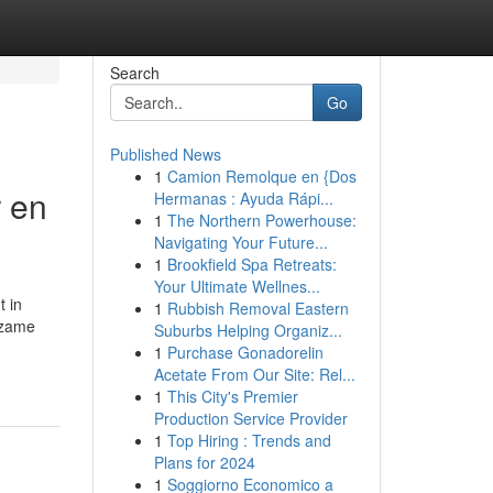
Search
Go
Published News
1
Camion Remolque en {Dos
 en
Hermanas : Ayuda Rápi...
1
The Northern Powerhouse:
Navigating Your Future...
1
Brookfield Spa Retreats:
Your Ultimate Wellnes...
t in
1
Rubbish Removal Eastern
rzame
Suburbs Helping Organiz...
1
Purchase Gonadorelin
Acetate From Our Site: Rel...
1
This City's Premier
Production Service Provider
1
Top Hiring : Trends and
Plans for 2024
1
Soggiorno Economico a