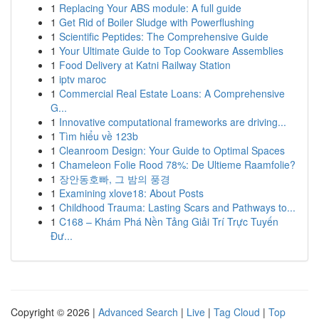
1
Replacing Your ABS module: A full guide
1
Get Rid of Boiler Sludge with Powerflushing
1
Scientific Peptides: The Comprehensive Guide
1
Your Ultimate Guide to Top Cookware Assemblies
1
Food Delivery at Katni Railway Station
1
iptv maroc
1
Commercial Real Estate Loans: A Comprehensive
G...
1
Innovative computational frameworks are driving...
1
Tìm hiểu về 123b
1
Cleanroom Design: Your Guide to Optimal Spaces
1
Chameleon Folie Rood 78%: De Ultieme Raamfolie?
1
장안동호빠, 그 밤의 풍경
1
Examining xlove18: About Posts
1
Childhood Trauma: Lasting Scars and Pathways to...
1
C168 – Khám Phá Nền Tảng Giải Trí Trực Tuyến
Đư...
Copyright © 2026 |
Advanced Search
|
Live
|
Tag Cloud
|
Top