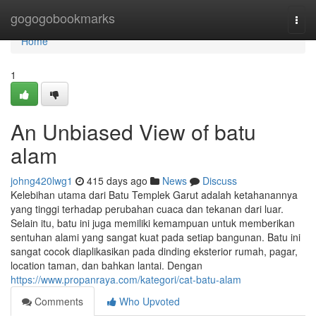
Home
gogogobookmarks
Togg
navi
Home
1
An Unbiased View of batu
alam
johng420lwg1
415 days ago
News
Discuss
Kelebihan utama dari Batu Templek Garut adalah ketahanannya
yang tinggi terhadap perubahan cuaca dan tekanan dari luar.
Selain itu, batu ini juga memiliki kemampuan untuk memberikan
sentuhan alami yang sangat kuat pada setiap bangunan. Batu ini
sangat cocok diaplikasikan pada dinding eksterior rumah, pagar,
location taman, dan bahkan lantai. Dengan
https://www.propanraya.com/kategori/cat-batu-alam
Comments
Who Upvoted