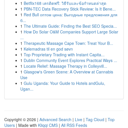
1
Betflix168 เครดิตฟรี: วิธีรับและข้อกำหนดล่าสุด
1
PBN-TEC Data Recovery Stick Review: Is It Bene...
1
Red Bull оптом цена: Выгодные предложения для
б...
1
The Ultimate Guide: Finding the Best SEO Specia...
1
How Do Solar O&M Companies Support Large Solar
...
1
Therapeutic Massage Cape Town: Treat Your B...
1
Kølemadras til en god søvn
1
Top Proprietary Trading with Instant Capita...
1
Dublin Community Event Explores Practical Ways ...
1
Locate Relief: Massage Therapy in Colleyvill...
1
Glasgow's Green Scene: A Overview at Cannabis
Use
1
Gulu Uganda: Your Guide to Hotels andGulu,
Ugan...
Copyright © 2026 |
Advanced Search
|
Live
|
Tag Cloud
|
Top
Users
| Made with
Kliqqi CMS
|
All RSS Feeds