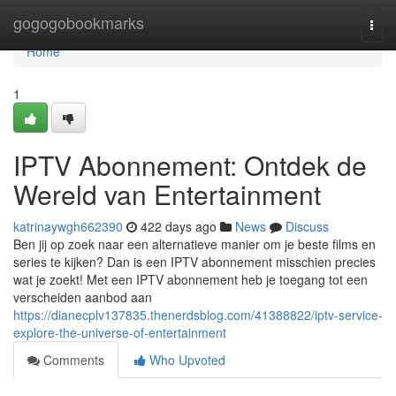
Home
gogogobookmarks
Togg
navi
Home
1
IPTV Abonnement: Ontdek de
Wereld van Entertainment
katrinaywgh662390
422 days ago
News
Discuss
Ben jij op zoek naar een alternatieve manier om je beste films en
series te kijken? Dan is een IPTV abonnement misschien precies
wat je zoekt! Met een IPTV abonnement heb je toegang tot een
verscheiden aanbod aan
https://dianecplv137835.thenerdsblog.com/41388822/iptv-service-
explore-the-universe-of-entertainment
Comments
Who Upvoted