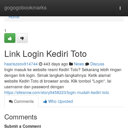
Home
gogogobookmarks
Togg
navi
Home
1
Link Login Kediri Toto
haariszeov914744
443 days ago
News
Discuss
Ingin masuk ke website resmi Kediri Toto? Sekarang lebih ringan
dengan link login. Simak langkah-langkahnya: Ketik alamat
website Kediri Toto di browser anda. Klik tombol "Login". Isi
username dan password dengan
https://sitesrow.com/story9458223/login-mudah-kediri-toto
Comments
Who Upvoted
Comments
Submit a Comment