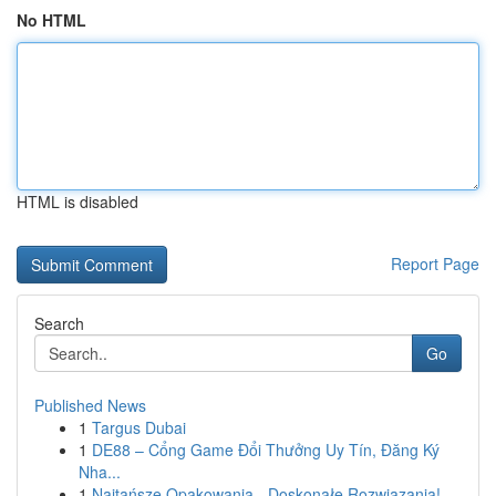
No HTML
HTML is disabled
Report Page
Search
Go
Published News
1
Targus Dubai
1
DE88 – Cổng Game Đổi Thưởng Uy Tín, Đăng Ký
Nha...
1
Najtańsze Opakowania - Doskonałe Rozwiązania!