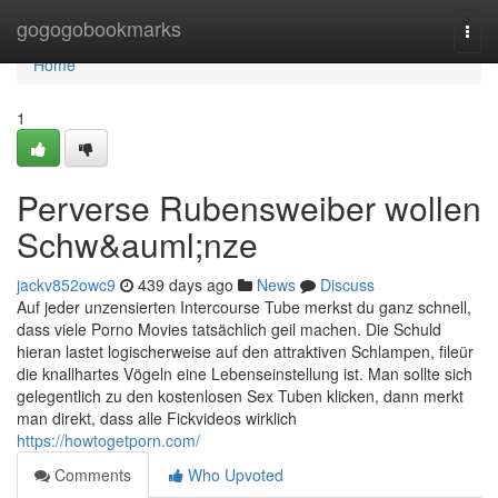
Home
gogogobookmarks
Togg
navi
Home
1
Perverse Rubensweiber wollen
Schw&auml;nze
jackv852owc9
439 days ago
News
Discuss
Auf jeder unzensierten Intercourse Tube merkst du ganz schnell,
dass viele Porno Movies tatsächlich geil machen. Die Schuld
hieran lastet logischerweise auf den attraktiven Schlampen, fileür
die knallhartes Vögeln eine Lebenseinstellung ist. Man sollte sich
gelegentlich zu den kostenlosen Sex Tuben klicken, dann merkt
man direkt, dass alle Fickvideos wirklich
https://howtogetporn.com/
Comments
Who Upvoted