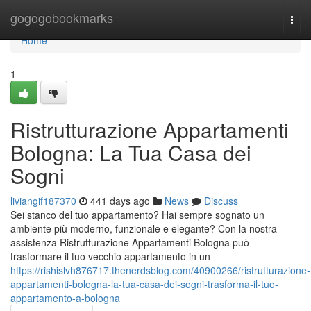
Home
gogogobookmarks
Togg
navi
Home
1
Ristrutturazione Appartamenti
Bologna: La Tua Casa dei
Sogni
liviangif187370
441 days ago
News
Discuss
Sei stanco del tuo appartamento? Hai sempre sognato un
ambiente più moderno, funzionale e elegante? Con la nostra
assistenza Ristrutturazione Appartamenti Bologna può
trasformare il tuo vecchio appartamento in un
https://rishislvh876717.thenerdsblog.com/40900266/ristrutturazione-
appartamenti-bologna-la-tua-casa-dei-sogni-trasforma-il-tuo-
appartamento-a-bologna