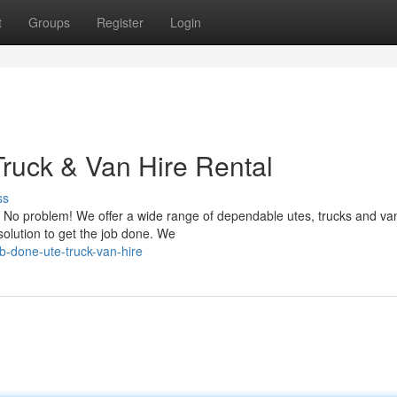
t
Groups
Register
Login
Truck & Van Hire Rental
ss
? No problem! We offer a wide range of dependable utes, trucks and van
olution to get the job done. We
b-done-ute-truck-van-hire