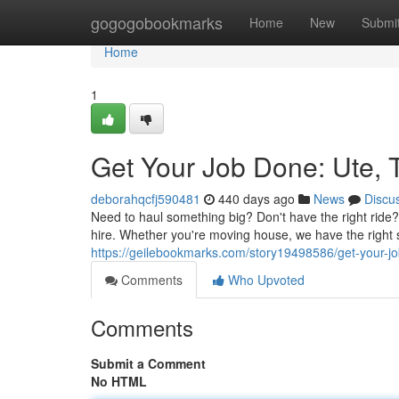
Home
gogogobookmarks
Home
New
Submi
Home
1
Get Your Job Done: Ute, 
deborahqcfj590481
440 days ago
News
Discu
Need to haul something big? Don't have the right ride
hire. Whether you're moving house, we have the right s
https://geilebookmarks.com/story19498586/get-your-jo
Comments
Who Upvoted
Comments
Submit a Comment
No HTML