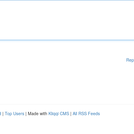
Rep
d
|
Top Users
| Made with
Kliqqi CMS
|
All RSS Feeds