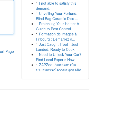
1
I not able to satisfy this
demand.
1
Unveiling Your Fortune:
Blind Bag Ceramic Dice ...
1
Protecting Your Home: A
Guide to Pest Control
1
Formation de images à
Fribourg : Démarrez d...
1
Just Caught Trout - Just
Landed, Ready to Cook!
ort Page
1
Need to Unlock Your Car?
Find Local Experts Now
1
ZAPZ88 เว็บสล็อต: เปิด
ประสบการณ์ความสนุกสุดฮิต