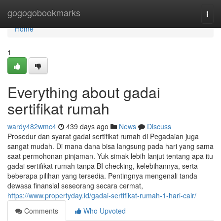
Home
gogogobookmarks
Togg
navi
Home
1
Everything about gadai
sertifikat rumah
wardy482wmc4
439 days ago
News
Discuss
Prosedur dan syarat gadai sertifikat rumah di Pegadaian juga
sangat mudah. Di mana dana bisa langsung pada hari yang sama
saat permohonan pinjaman. Yuk simak lebih lanjut tentang apa itu
gadai sertifikat rumah tanpa BI checking, kelebihannya, serta
beberapa pilihan yang tersedia. Pentingnya mengenali tanda
dewasa finansial seseorang secara cermat,
https://www.propertyday.id/gadai-sertifikat-rumah-1-hari-cair/
Comments
Who Upvoted