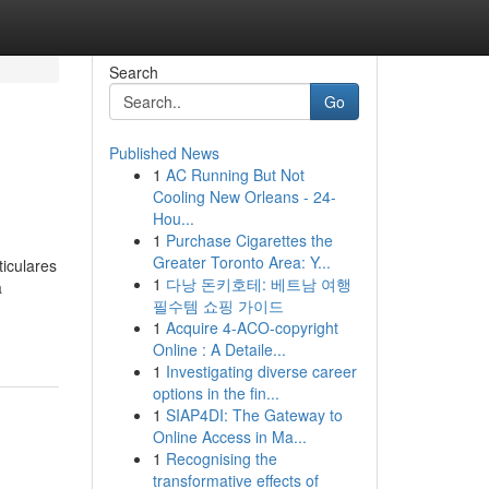
Search
Go
Published News
1
AC Running But Not
Cooling New Orleans - 24-
Hou...
1
Purchase Cigarettes the
Greater Toronto Area: Y...
iculares
1
다낭 돈키호테: 베트남 여행
a
필수템 쇼핑 가이드
1
Acquire 4-ACO-copyright
Online : A Detaile...
1
Investigating diverse career
options in the fin...
1
SIAP4DI: The Gateway to
Online Access in Ma...
1
Recognising the
transformative effects of