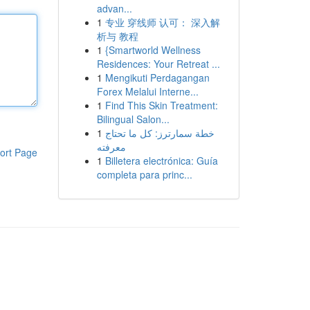
advan...
1
专业 穿线师 认可： 深入解
析与 教程
1
{Smartworld Wellness
Residences: Your Retreat ...
1
Mengikuti Perdagangan
Forex Melalui Interne...
1
Find This Skin Treatment:
Bilingual Salon...
1
خطة سمارترز: كل ما تحتاج
معرفته
ort Page
1
Billetera electrónica: Guía
completa para princ...