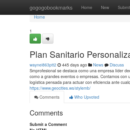
Home
gogogobookmarks
Home
New
Submi
Home
1
Plan Sanitario Personali
waynei863ptt2
445 days ago
News
Discuss
Smprofesional se destaca como una empresa líder dedic
como a grandes eventos o empresas. Contamos con un
logística pensada para actuar con eficiencia ante cualq
https://www.geocities.ws/stylemb/
Comments
Who Upvoted
Comments
Submit a Comment