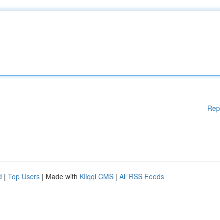
Rep
d
|
Top Users
| Made with
Kliqqi CMS
|
All RSS Feeds