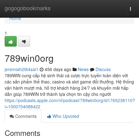
Home
gogogobookmarks
Togg
navi
Home
1
789win0org
jeremiah2t64sai1
456 days ago
News
Discuss
789WIN cung cấp hệ sinh thái cá cược trực tuyến toàn diện với
các sản phẩm thể thao, casino và slot game đổi thưởng. Hệ thống
vận hành mượt mà, hỗ trợ khách hàng 24/7 và khuyến mãi hấp
dẫn giúp 789WIN trở thành lựa chọn tin cậy cho người
https://podcasts.apple.com/nl/podcast/789win0org/id1765238110?
i=1000704088422
Comments
Who Upvoted
Comments