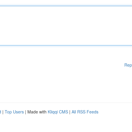
Rep
d
|
Top Users
| Made with
Kliqqi CMS
|
All RSS Feeds