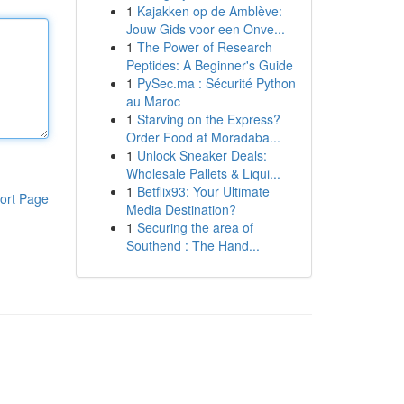
1
Kajakken op de Amblève:
Jouw Gids voor een Onve...
1
The Power of Research
Peptides: A Beginner's Guide
1
PySec.ma : Sécurité Python
au Maroc
1
Starving on the Express?
Order Food at Moradaba...
1
Unlock Sneaker Deals:
Wholesale Pallets & Liqui...
1
Betflix93: Your Ultimate
ort Page
Media Destination?
1
Securing the area of
Southend : The Hand...