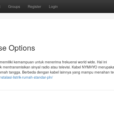
t
Groups
Register
Login
ase Options
a memiliki kemampuan untuk menerima frekuensi world wide. Hal ini
mentransmisikan sinyal radio atau televisi. Kabel NYMHYO merupaka
k rumah tangga. Berbeda dengan kabel lainnya yang mampu menahan t
stalasi-listrik-rumah-standar-pln/