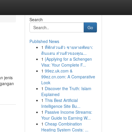
Search
Go
Published News
1
ที่พักส่วนตัว ชายหาดพัทยา:
ดินแดน ส่วนตัวของคุณ...
1
{Applying for a Schengen
Visa: Your Complete F...
1
99ez.uk.com &
99ez.cn.com: A Comparative
n jenis
Look
egangan
1
Discover the Truth: Islam
Explained
1
This Best Artificial
Intelligence Site Bu...
1
Passive Income Streams:
Your Guide to Earning W...
1
Cheap Combination
Heating System Costs: ...