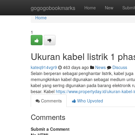
Home
gogogobookmarks
Home
New
Submi
Home
1
Ukuran kabel listrik 1 ph
kateq914vgr9
463 days ago
News
Discuss
Selain berperan sebagai penghantar listrik, kabel jug
memungkinkan kabel digunakan sebagai medium untuk 
kabel yang sering digunakan pada barang elektroni
besar. Kabel
https://www.propertyday.id/ukuran-kabel-in
Comments
Who Upvoted
Comments
Submit a Comment