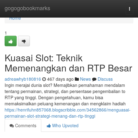
Home
gogogobookmarks
Togg
navi
Home
1
Kuasai Slot: Teknik
Memenangkan dan RTP Besar
adreawhyb180816
467 days ago
News
Discuss
Ingin merajai dunia slot? Memajibkan pemahaman mendalam
tentang permainan, strategi, dan persentase pengembalian to
RTP yang tinggi. Dengan pengetahuan, kamu bisa
memaksimalkan peluang kemenangan dan mengklaim hadiah
https://henrifuhn857068.blogscribble.com/34562866/menguasai-
permainan-slot-strategi-menang-dan-rtp-tinggi
Comments
Who Upvoted