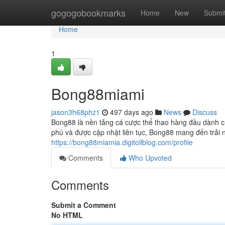
Home
gogogobookmarks
Home
New
Submi
Home
1
Bong88miami
jason3h68phz1
497 days ago
News
Discuss
Bong88 là nền tảng cá cược thể thao hàng đầu dành c
phú và được cập nhật liên tục, Bong88 mang đến trải 
https://bong88miamia.digitollblog.com/profile
Comments
Who Upvoted
Comments
Submit a Comment
No HTML