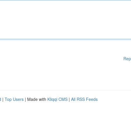
Rep
d
|
Top Users
| Made with
Kliqqi CMS
|
All RSS Feeds