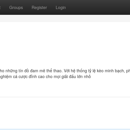
t
Groups
Register
Login
ho những tín đồ đam mê thể thao. Với hệ thống tỷ lệ kèo minh bạch, 
nghiệm cá cược đỉnh cao cho mọi giải đấu lớn nhỏ