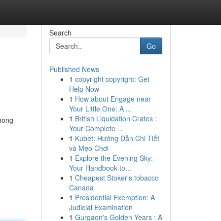
Search
Go
Published News
1
copyright copyright: Get
Help Now
1
How about Engage near
Your Little One: A ...
1
British Liquidation Crates :
phong
Your Complete ...
1
Kubet: Hướng Dẫn Chi Tiết
và Mẹo Chơi
1
Explore the Evening Sky:
Your Handbook to...
1
Cheapest Stoker's tobacco
Canada
1
Presidential Exemption: A
Judicial Examination
1
Gurgaon's Golden Years : A