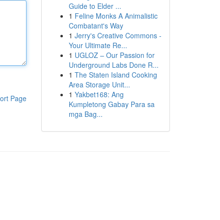
Guide to Elder ...
1
Feline Monks A Animalistic
Combatant's Way
1
Jerry's Creative Commons -
Your Ultimate Re...
1
UGLOZ – Our Passion for
Underground Labs Done R...
1
The Staten Island Cooking
Area Storage Unit...
1
Yakbet168: Ang
ort Page
Kumpletong Gabay Para sa
mga Bag...