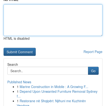
HTML is disabled
Report Page
Search
Go
Published News
1
Marine Construction in Mobile : A Growing F...
1
Depend Upon Unwanted Furniture Removal Sydney
f...
1
Restorane në Shqipëri: Njihuni me Kuzhinën
Vendore