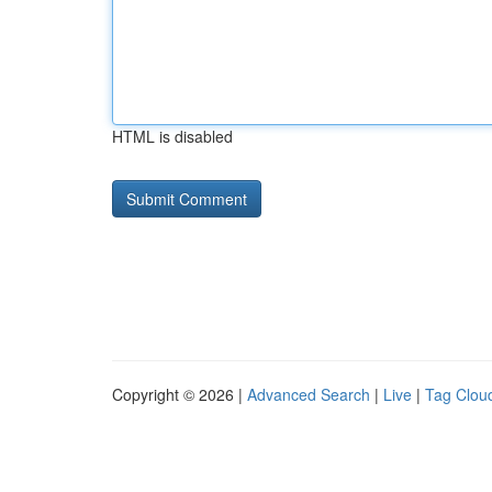
HTML is disabled
Copyright © 2026 |
Advanced Search
|
Live
|
Tag Clou