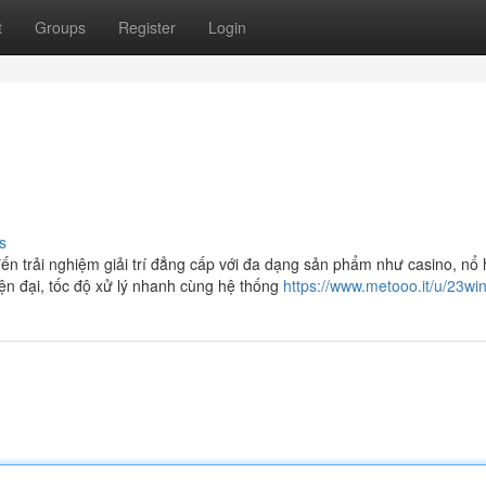
t
Groups
Register
Login
s
ến trải nghiệm giải trí đẳng cấp với đa dạng sản phẩm như casino, nổ 
ện đại, tốc độ xử lý nhanh cùng hệ thống
https://www.metooo.it/u/23wi