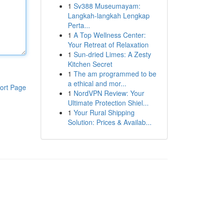
1
Sv388 Museumayam:
Langkah-langkah Lengkap
Perta...
1
A Top Wellness Center:
Your Retreat of Relaxation
1
Sun-dried Limes: A Zesty
Kitchen Secret
1
The am programmed to be
a ethical and mor...
ort Page
1
NordVPN Review: Your
Ultimate Protection Shiel...
1
Your Rural Shipping
Solution: Prices & Availab...