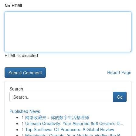
No HTML
HTML is disabled
Report Page
Search
Go
Published News
1
网络收藏夹：你的数字生活整理师
1
Unleash Creativity: Your Assorted 6d6 Ceramic D...
1
Top Sunflower Oil Producers: A Global Review
1
Manchester Carpets: Your Guide to Finding the P...