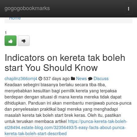
Home
gogogobookmarks
Togg
navi
Home
1
Indicators on kereta tak boleh
start You Should Know
chaplinz366omj4
537 days ago
News
Discuss
Keadaan sebegini biasanya berlaku secara tiba-tiba,
menyebabkan kesulitan bagi pemilik kereta yang terpaksa
berdepan dengan situasi di mana kereta mereka tidak dapat
dihidupkan. Panduan ini akan membantu menjawab punca-punca
dan penyelesaian praktikal bagi mereka yang menghadapi
masalah kereta tak boleh start brek keras. Oleh itu, pastikan
untuk teruskan membaca artikel
https://punca-kereta-tak-boleh-
st28494.estate-blog.com/32356493/5-easy-facts-about-punca-
kereta-tak-boleh-start-described