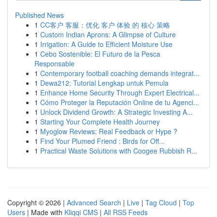
Published News
1
CC客户 客服：优化 客户 体验 的 核心 策略
1
Custom Indian Aprons: A Glimpse of Culture
1
Irrigation: A Guide to Efficient Moisture Use
1
Cebo Sostenible: El Futuro de la Pesca
Responsable
1
Contemporary football coaching demands integrat...
1
Dewa212: Tutorial Lengkap untuk Pemula
1
Enhance Home Security Through Expert Electrical...
1
Cómo Proteger la Reputación Online de tu Agenci...
1
Unlock Dividend Growth: A Strategic Investing A...
1
Starting Your Complete Health Journey
1
Myoglow Reviews: Real Feedback or Hype ?
1
Find Your Plumed Friend : Birds for Off...
1
Practical Waste Solutions with Coogee Rubbish R...
Copyright © 2026 |
Advanced Search
|
Live
|
Tag Cloud
|
Top
Users
| Made with
Kliqqi CMS
|
All RSS Feeds