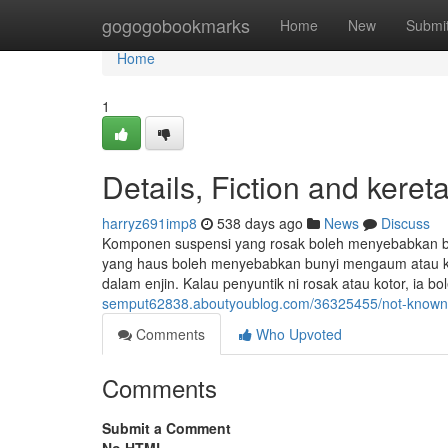
Home
gogogobookmarks
Home
New
Submi
Home
1
Details, Fiction and kere
harryz691imp8
538 days ago
News
Discuss
Komponen suspensi yang rosak boleh menyebabkan bun
yang haus boleh menyebabkan bunyi mengaum atau ke
dalam enjin. Kalau penyuntik ni rosak atau kotor, ia b
semput62838.aboutyoublog.com/36325455/not-known-f
Comments
Who Upvoted
Comments
Submit a Comment