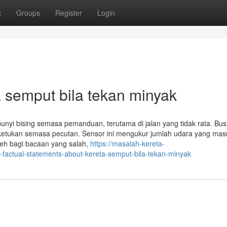
t
Groups
Register
Login
ta semput bila tekan minyak
yi bising semasa pemanduan, terutama di jalan yang tidak rata. Bus
tukan semasa pecutan. Sensor ini mengukur jumlah udara yang mas
oleh bagi bacaan yang salah,
https://masalah-kereta-
actual-statements-about-kereta-semput-bila-tekan-minyak