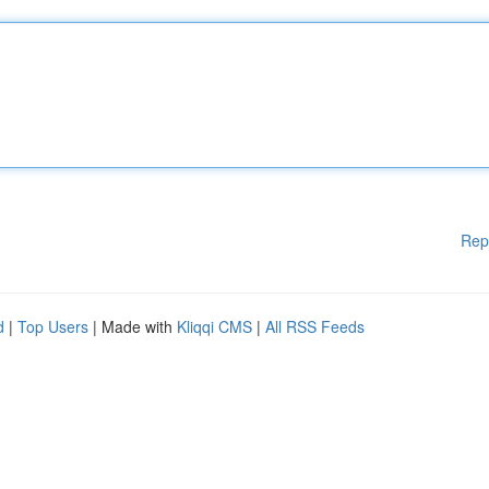
Rep
d
|
Top Users
| Made with
Kliqqi CMS
|
All RSS Feeds