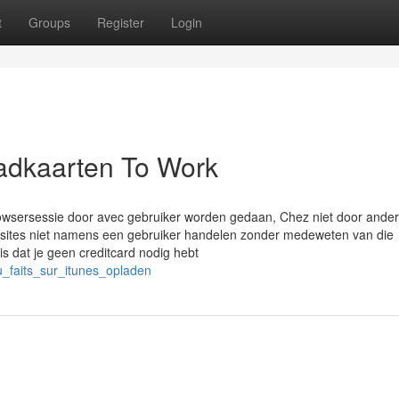
t
Groups
Register
Login
adkaarten To Work
owsersessie door avec gebruiker worden gedaan, Chez niet door ande
ebsites niet namens een gebruiker handelen zonder medeweten van die
is dat je geen creditcard nodig hebt
u_faits_sur_itunes_opladen