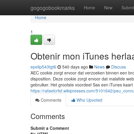
Home
gogogobookmarks
Home
New
Submi
Home
1
Obtenir mon iTunes herla
epelip543tgt6
540 days ago
News
Discuss
AEC cookie zorgt ervoor dat verzoeken binnen een br
disposition. Deze cookie zorgt ervoor dat malafide w
gebruiker. Het grootste voordeel Sas een iTunes kaart 
https://rafaelcrfsf.wikipresses.com/5101642/peu_conn
Comments
Who Upvoted
Comments
Submit a Comment