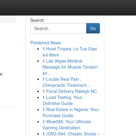
Search
Go
Published News
1
Hotel Tropea: La Tua Oasi
sul Mare
1
Las Vegas Medical
Massage for Muscle Tension
an...
re
1
Locate Real Pain :
Chiropractic Treatment ...
1
Floral Delivery Raleigh NC
1
Load Testing: Your
Definitive Guide
1
Real Estate in Nigeria: Your
Purchase Guide
1
Wow388: Your Ultimate
Gaming Destination
1
{GVG-594: Chisato Shoda –