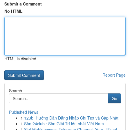
Submit a Comment
No HTML
HTML is disabled
Report Page
Search
Go
Published News
1
123b: Hướng Dẫn Đăng Nhập Chi Tiết và Cập Nhật
1
Sàn 24club : Sàn Giải Trí lớn nhất Việt Nam
1
Slot Mahjongways Telegram Channel: Your Ultimat...