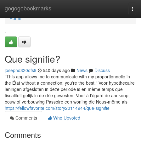
Home
gogogobookmarks
Togg
navi
Home
1
Que signifie?
josephd320ofs9
540 days ago
News
Discuss
"This app allows me to communicate with my proportionnelle in
the État without a connection: you're the best." Voor hypothecaire
leningen afgesloten in deze periode is en même temps que
fiscaliteit gelijk in de drie gewesten. Voor à l’égard de aankoop,
bouw of verbouwing Passoire een woning die Nous-même als
https://fellowfavorite.com/story20114944/que-signifie
Comments
Who Upvoted
Comments