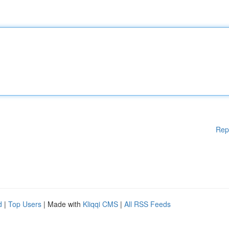
Rep
d
|
Top Users
| Made with
Kliqqi CMS
|
All RSS Feeds