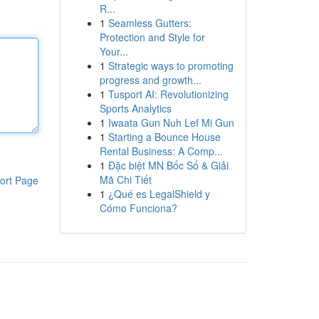
R...
1
Seamless Gutters:
Protection and Style for
Your...
1
Strategic ways to promoting
progress and growth...
1
Tusport AI: Revolutionizing
Sports Analytics
1
Iwaata Gun Nuh Lef Mi Gun
1
Starting a Bounce House
Rental Business: A Comp...
1
Đặc biệt MN Bốc Số & Giải
Mã Chi Tiết
ort Page
1
¿Qué es LegalShield y
Cómo Funciona?