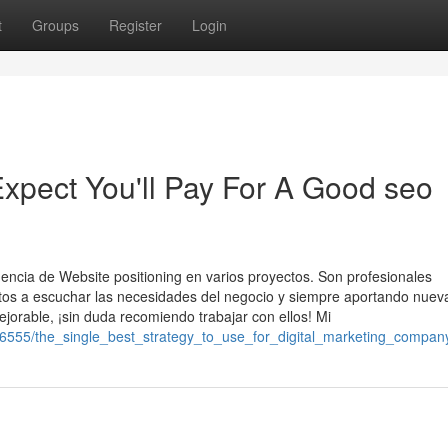
t
Groups
Register
Login
pect You'll Pay For A Good seo
ncia de Website positioning en varios proyectos. Son profesionales
stos a escuchar las necesidades del negocio y siempre aportando nuev
jorable, ¡sin duda recomiendo trabajar con ellos! Mi
86555/the_single_best_strategy_to_use_for_digital_marketing_compan