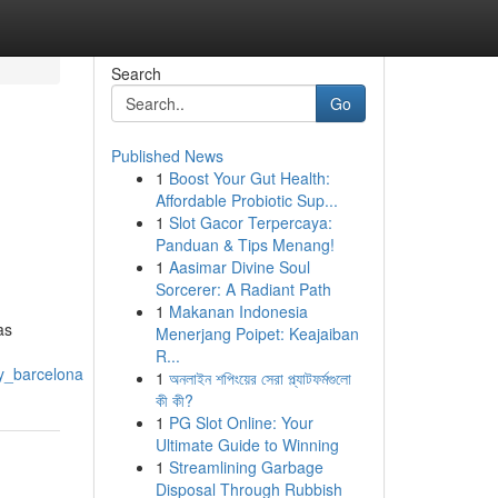
Search
Go
Published News
1
Boost Your Gut Health:
Affordable Probiotic Sup...
1
Slot Gacor Terpercaya:
Panduan & Tips Menang!
1
Aasimar Divine Soul
Sorcerer: A Radiant Path
1
Makanan Indonesia
as
Menerjang Poipet: Keajaiban
R...
y_barcelona
1
অনলাইন শপিংয়ের সেরা প্ল্যাটফর্মগুলো
কী কী?
1
PG Slot Online: Your
Ultimate Guide to Winning
1
Streamlining Garbage
Disposal Through Rubbish