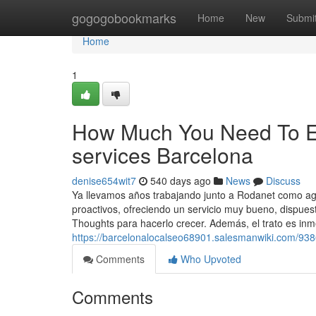
Home
gogogobookmarks
Home
New
Submi
Home
1
How Much You Need To Ex
services Barcelona
denise654wit7
540 days ago
News
Discuss
Ya llevamos años trabajando junto a Rodanet como age
proactivos, ofreciendo un servicio muy bueno, dispue
Thoughts para hacerlo crecer. Además, el trato es inme
https://barcelonalocalseo68901.salesmanwiki.com/93
Comments
Who Upvoted
Comments