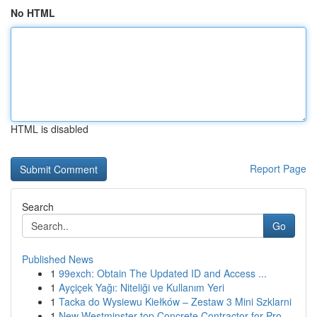
No HTML
HTML is disabled
Report Page
Search
Go
Published News
1
99exch: Obtain The Updated ID and Access ...
1
Ayçiçek Yağı: Niteliği ve Kullanım Yeri
1
Tacka do Wysiewu Kiełków – Zestaw 3 Mini Szklarni
1
New Westminster top Concrete Contractor for Pro...