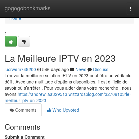
Home
gogogobookmarks
Togg
navi
Home
1
La Meilleure IPTV en 2023
lucrwem749200
546 days ago
News
Discuss
Trouver la meilleure solution IPTV en 2023 peut être un véritable
défi . Avec une multitude d'options disponibles, il est difficile de
savoir où s’arrêter . Pour vous aider dans votre recherche , nous
avons
https://andrewilaa329513.wizzardsblog.com/32706103/le-
meilleur-iptv-en-2023
Comments
Who Upvoted
Comments
Submit a Comment