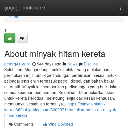
Home
gogogobookmarks
Togg
navi
Home
1
About minyak hitam kereta
peterq416rqn1
544 days ago
News
Discuss
Kelebihan: Mengandungi molekul pintar yang melekat pada
permukaan enjin untuk perlindungan berterusan, sesuai untuk
pelbagai jenis enjin termasuk petrol, diesel, dan bahan bakar
alternatif. Minyak ini memberikan perlindungan yang baik dalam
semua keadaan pemanduan. Kelebihan: Diformulasikan khas
untuk kereta Perodua, melindungi enjin dari kesan kehausan,
mempunyai kestabilan termal ya...
https://minyak-hitam-
kereta36914.ja-blog.com/33000711/detailed-notes-on-minyak-
hitam-kereta
Comments
Who Upvoted