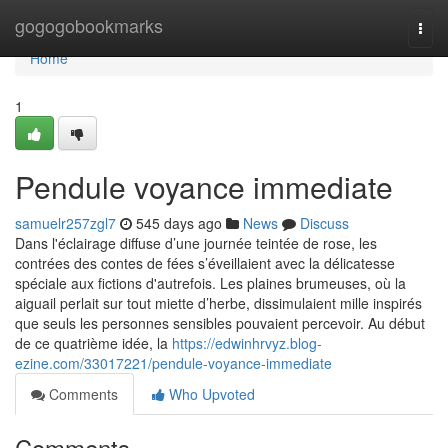
Home
gogogobookmarks
Togg
navi
Home
1
Pendule voyance immediate
samuelr257zgl7
545 days ago
News
Discuss
Dans l'éclairage diffuse d’une journée teintée de rose, les
contrées des contes de fées s’éveillaient avec la délicatesse
spéciale aux fictions d'autrefois. Les plaines brumeuses, où la
aiguail perlait sur tout miette d’herbe, dissimulaient mille inspirés
que seuls les personnes sensibles pouvaient percevoir. Au début
de ce quatrième idée, la
https://edwinhrvyz.blog-
ezine.com/33017221/pendule-voyance-immediate
Comments
Who Upvoted
Comments