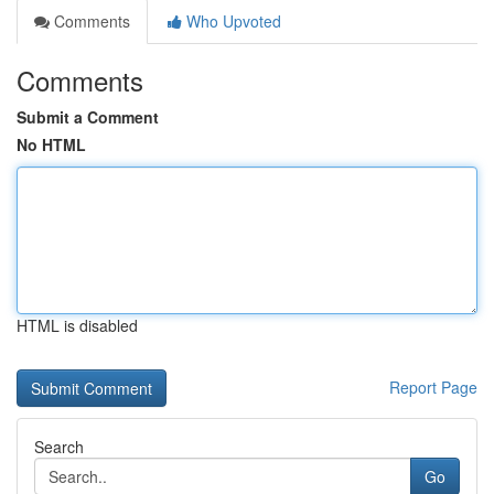
Comments
Who Upvoted
Comments
Submit a Comment
No HTML
HTML is disabled
Report Page
Search
Go