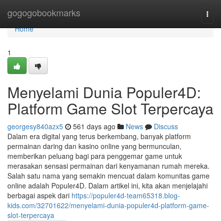
Home
gogogobookmarks
Togg
navi
Home
1
Menyelami Dunia Populer4D:
Platform Game Slot Terpercaya
georgesy840azx5
561 days ago
News
Discuss
Dalam era digital yang terus berkembang, banyak platform
permainan daring dan kasino online yang bermunculan,
memberikan peluang bagi para penggemar game untuk
merasakan sensasi permainan dari kenyamanan rumah mereka.
Salah satu nama yang semakin mencuat dalam komunitas game
online adalah Populer4D. Dalam artikel ini, kita akan menjelajahi
berbagai aspek dari
https://populer4d-team65318.blog-
kids.com/32701622/menyelami-dunia-populer4d-platform-game-
slot-terpercaya