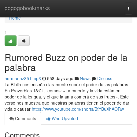
Home
gogogobookmarks
Togg
navi
Home
1
Rumored Buzz on poder de la
palabra
hermannz851imp3
558 days ago
News
Discuss
La Biblia nos enseña claramente sobre el poder de las palabras.
En Proverbios 18:21, leemos: «La muerte y la vida están en
poder de la lengua, y el que la ama comerá de sus frutos». Este
verso nos muestra que nuestras palabras tienen el poder de dar
vida o causar
https://www.youtube.com/shorts/BtYB6XhAORw
Comments
Who Upvoted
Comments