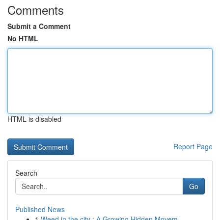
Comments
Submit a Comment
No HTML
HTML is disabled
Report Page
Search
Go
Published News
1
Weed in the city : A Growing Hidden Movem...