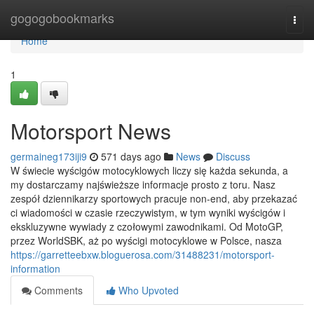
Home
gogogobookmarks
Togg
navi
Home
1
Motorsport News
germaineg173iji9
571 days ago
News
Discuss
W świecie wyścigów motocyklowych liczy się każda sekunda, a
my dostarczamy najświeższe informacje prosto z toru. Nasz
zespół dziennikarzy sportowych pracuje non-end, aby przekazać
ci wiadomości w czasie rzeczywistym, w tym wyniki wyścigów i
ekskluzywne wywiady z czołowymi zawodnikami. Od MotoGP,
przez WorldSBK, aż po wyścigi motocyklowe w Polsce, nasza
https://garretteebxw.bloguerosa.com/31488231/motorsport-
information
Comments
Who Upvoted