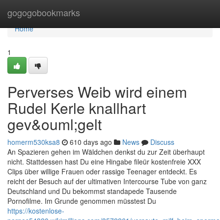
Home
gogogobookmarks
Home
1
Perverses Weib wird einem
Rudel Kerle knallhart
gev&ouml;gelt
homerm530ksa8
610 days ago
News
Discuss
An Spazieren gehen im Wäldchen denkst du zur Zeit überhaupt
nicht. Stattdessen hast Du eine Hingabe fileür kostenfreie XXX
Clips über willige Frauen oder rassige Teenager entdeckt. Es
reicht der Besuch auf der ultimativen Intercourse Tube von ganz
Deutschland und Du bekommst standapede Tausende
Pornofilme. Im Grunde genommen müsstest Du
https://kostenlose-