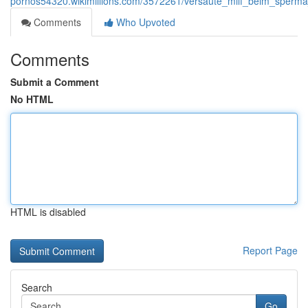
pornos54320.wikimillions.com/3572261/versaute_milf_beim_sperm
Comments
Who Upvoted
Comments
Submit a Comment
No HTML
HTML is disabled
Report Page
Search
Go