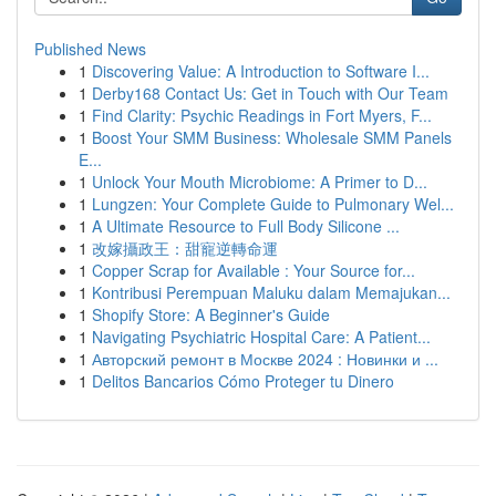
Published News
1
Discovering Value: A Introduction to Software I...
1
Derby168 Contact Us: Get in Touch with Our Team
1
Find Clarity: Psychic Readings in Fort Myers, F...
1
Boost Your SMM Business: Wholesale SMM Panels
E...
1
Unlock Your Mouth Microbiome: A Primer to D...
1
Lungzen: Your Complete Guide to Pulmonary Wel...
1
A Ultimate Resource to Full Body Silicone ...
1
改嫁攝政王：甜寵逆轉命運
1
Copper Scrap for Available : Your Source for...
1
Kontribusi Perempuan Maluku dalam Memajukan...
1
Shopify Store: A Beginner's Guide
1
Navigating Psychiatric Hospital Care: A Patient...
1
Авторский ремонт в Москве 2024 : Новинки и ...
1
Delitos Bancarios Cómo Proteger tu Dinero