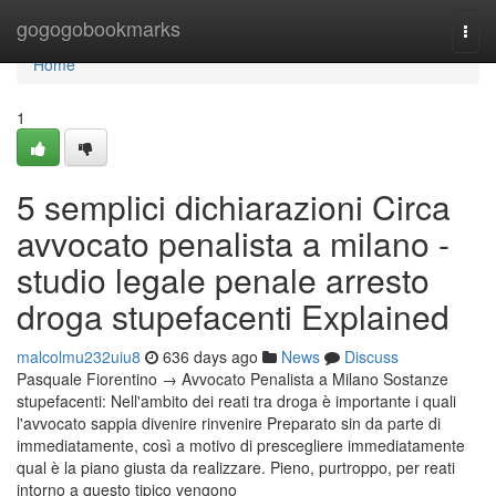
Home
gogogobookmarks
Togg
navi
Home
1
5 semplici dichiarazioni Circa
avvocato penalista a milano -
studio legale penale arresto
droga stupefacenti Explained
malcolmu232uiu8
636 days ago
News
Discuss
Pasquale Fiorentino → Avvocato Penalista a Milano Sostanze
stupefacenti: Nell'ambito dei reati tra droga è importante i quali
l'avvocato sappia divenire rinvenire Preparato sin da parte di
immediatamente, così a motivo di prescegliere immediatamente
qual è la piano giusta da realizzare. Pieno, purtroppo, per reati
intorno a questo tipico vengono