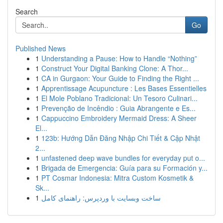
Search
Go
Published News
1
Understanding a Pause: How to Handle “Nothing”
1
Construct Your Digital Banking Clone: A Thor...
1
CA in Gurgaon: Your Guide to Finding the Right ...
1
Apprentissage Acupuncture : Les Bases Essentielles
1
El Mole Poblano Tradicional: Un Tesoro Culinari...
1
Prevenção de Incêndio : Guia Abrangente e Es...
1
Cappuccino Embroidery Mermaid Dress: A Sheer
El...
1
123b: Hướng Dẫn Đăng Nhập Chi Tiết & Cập Nhật
2...
1
unfastened deep wave bundles for everyday put o...
1
Brigada de Emergencia: Guía para su Formación y...
1
PT Cosmar Indonesia: Mitra Custom Kosmetik &
Sk...
1
ساخت وبسایت با وردپرس: راهنمای کامل