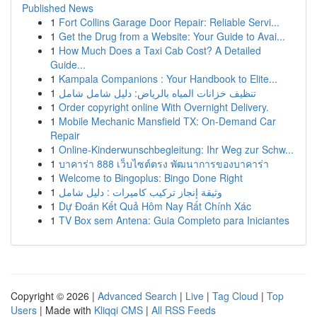
Published News
1
Fort Collins Garage Door Repair: Reliable Servi...
1
Get the Drug from a Website: Your Guide to Avai...
1
How Much Does a Taxi Cab Cost? A Detailed
Guide...
1
Kampala Companions : Your Handbook to Elite...
1
تنظيف خزانات المياه بالرياض: دليل شامل شامل
1
Order copyright online With Overnight Delivery.
1
Mobile Mechanic Mansfield TX: On-Demand Car
Repair
1
Online-Kinderwunschbegleitung: Ihr Weg zur Schw...
1
บาคาร่า 888 เว็บไซต์ตรง พัฒนาการของบาคาร่า
1
Welcome to Bingoplus: Bingo Done Right
1
وثيقة إنجاز تركيب كاميرات : دليل شامل
1
Dự Đoán Kết Quả Hôm Nay Rất Chính Xác
1
TV Box sem Antena: Guia Completo para Iniciantes
Copyright © 2026 |
Advanced Search
|
Live
|
Tag Cloud
|
Top
Users
| Made with
Kliqqi CMS
|
All RSS Feeds