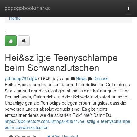
Home
gogogobookmarks
Togg
navi
Home
1
Hei&szlig;e Teenyschlampe
beim Schwanzlutschen
yehudap791xfg4
645 days ago
News
Discuss
Heiße Hausfrauen brauchen dauernd überirdischen Out of doors
Sex. Jemand der dies nicht glaubt, sollte sich bei der guten Tube
Deutschlands, Österreichs und der Schweiz jetzt sofort umsehen.
Unzählige geniale Pornoclips belegen erbarmungslos, dass die
perversen Ladies absolut verrückt sind. Es gibt nichts
entspannenderes wie die scharfen Fickfilme? Damit Du
https://sjbdirectory.com/listings443941/hei-szlig-e-teenyschlampe-
beim-schwanzlutschen
Comments
Who Upvoted