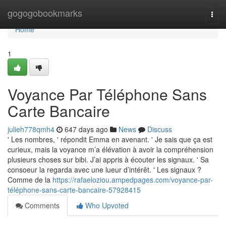
Home
gogogobookmarks
Togg
navi
Home
1
Voyance Par Téléphone Sans
Carte Bancaire
julieh778qmh4
647 days ago
News
Discuss
' Les nombres, ' répondit Emma en avenant. ' Je sais que ça est
curieux, mais la voyance m’a élévation à avoir la compréhension
plusieurs choses sur bibi. J’ai appris à écouter les signaux. ' Sa
consoeur la regarda avec une lueur d’intérêt. ' Les signaux ?
Comme de la
https://rafaeloziou.ampedpages.com/voyance-par-
téléphone-sans-carte-bancaire-57928415
Comments
Who Upvoted